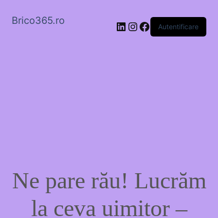
Brico365.ro
LinkedIn
Instagram
Facebook
Autentificare
Ne pare rău! Lucrăm
la ceva uimitor –