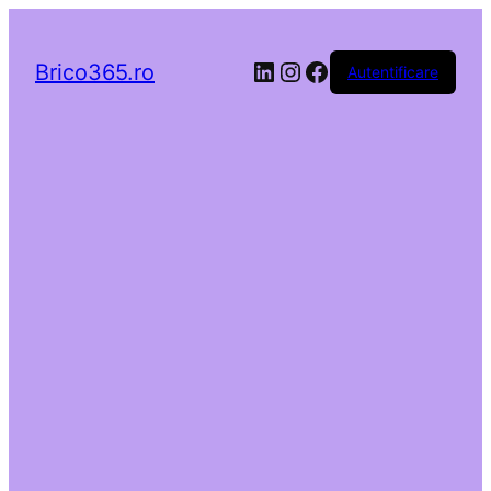
LinkedIn
Instagram
Facebook
Brico365.ro
Autentificare