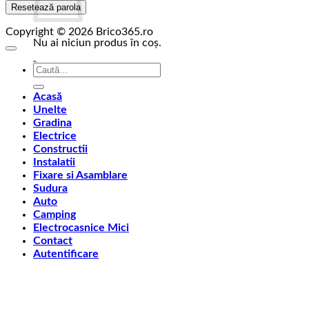
Resetează parola
Copyright © 2026 Brico365.ro
Nu ai niciun produs în coș.
Înapoi la magazin
Caută
după:
Acasă
Unelte
Gradina
Electrice
Constructii
Instalatii
Fixare si Asamblare
Sudura
Auto
Camping
Electrocasnice Mici
Contact
Autentificare