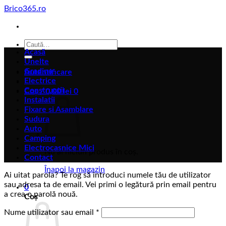
Skip
Brico365.ro
to
content
Caută
Acasă
după:
Unelte
Gradina
Autentificare
Electrice
Constructii
Coș /
0,00
lei
0
Instalatii
Fixare si Asamblare
Sudura
Auto
Camping
Electrocasnice Mici
Nu ai niciun produs în coș.
Contact
Înapoi la magazin
Ai uitat parola? Te rog să introduci numele tău de utilizator
sau adresa ta de email. Vei primi o legătură prin email pentru
0
a crea o parolă nouă.
Coș
Obligatoriu
Nume utilizator sau email
*