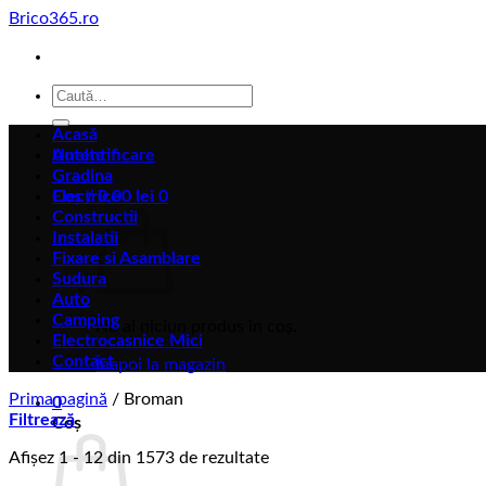
Skip
Brico365.ro
to
content
Caută
după:
Acasă
Autentificare
Unelte
Gradina
Coș /
Electrice
0,00
lei
0
Constructii
Instalatii
Fixare si Asamblare
Sudura
Auto
Camping
Nu ai niciun produs în coș.
Electrocasnice Mici
Contact
Înapoi la magazin
Prima pagină
/
Broman
0
Filtrează
Coș
Afișez 1 - 12 din 1573 de rezultate