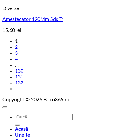
Diverse
Amestecator 120Mm Sds Tr
15,60
lei
1
2
3
4
…
130
131
132
Copyright © 2026 Brico365.ro
Caută
după:
Acasă
Unelte