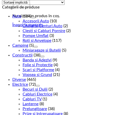
Categorii de produse
Nu ai niciun produs în coș.
Auto
(134)
Accesorii Auto
(10)
Înapoi la magazin
Chingi si Centuri Auto
(2)
Clesti si Cabluri Pornire
(2)
Pompe Umflat
(3)
Roti si Anvelope
(117)
Camping
(5)
Miniaragaze si Butelii
(5)
Constructii
(38)
Banda si Adezivi
(9)
Folie si Protectie
(4)
Scari si Platforme
(4)
Vopsea si Grund
(21)
Diverse
(465)
Electrice
(72)
Becuri si Dulii
(2)
Cabluri Electrice
(4)
Cabluri TV
(1)
Lanterne
(8)
Prelungitoare
(38)
Prize si Intrerupatoare
(8)