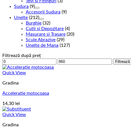
Tevi si Fitinguri
(3)
Sudura
(9)
Accesorii Sudura
(9)
Unelte
(212)
Burghie
(32)
Cutii si Depozitare
(4)
Masurare si Trasare
(20)
Scule Abrazive
(29)
Unelte de Mana
(127)
Filtrează după preț
Preț
Preț
Filtrează
minim
maxim
Quick View
Gradina
Acceleratie motocoasa
14,30
lei
Quick View
Gradina