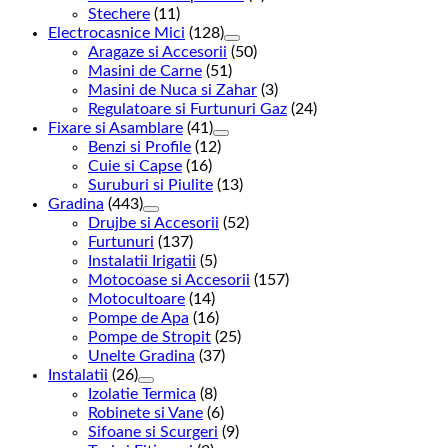
Stechere
(11)
Electrocasnice Mici
(128)
Aragaze si Accesorii
(50)
Masini de Carne
(51)
Masini de Nuca si Zahar
(3)
Regulatoare si Furtunuri Gaz
(24)
Fixare si Asamblare
(41)
Benzi si Profile
(12)
Cuie si Capse
(16)
Suruburi si Piulite
(13)
Gradina
(443)
Drujbe si Accesorii
(52)
Furtunuri
(137)
Instalatii Irigatii
(5)
Motocoase si Accesorii
(157)
Motocultoare
(14)
Pompe de Apa
(16)
Pompe de Stropit
(25)
Unelte Gradina
(37)
Instalatii
(26)
Izolatie Termica
(8)
Robinete si Vane
(6)
Sifoane si Scurgeri
(9)