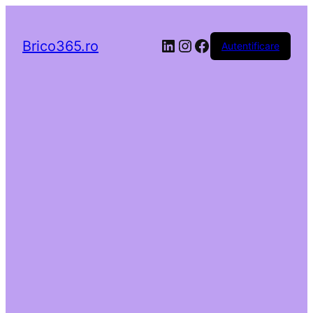
LinkedIn
Instagram
Facebook
Brico365.ro
Autentificare