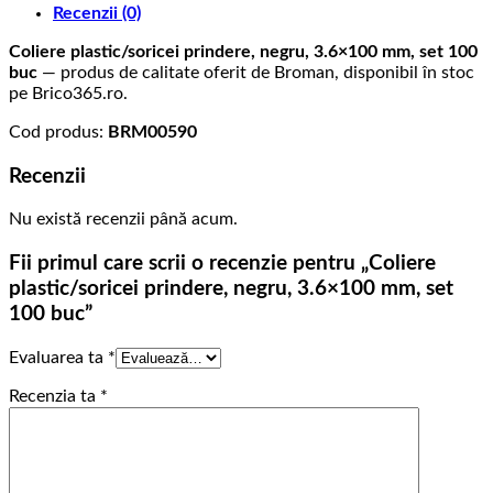
Recenzii (0)
buc
Coliere plastic/soricei prindere, negru, 3.6×100 mm, set 100
buc
— produs de calitate oferit de Broman, disponibil în stoc
pe Brico365.ro.
Cod produs:
BRM00590
Recenzii
Nu există recenzii până acum.
Fii primul care scrii o recenzie pentru „Coliere
plastic/soricei prindere, negru, 3.6×100 mm, set
100 buc”
Evaluarea ta
*
Recenzia ta
*