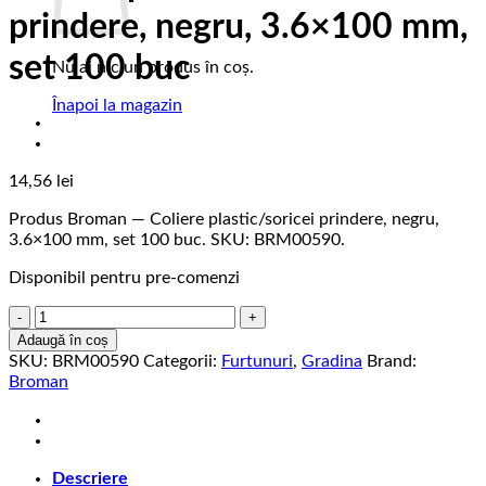
prindere, negru, 3.6×100 mm,
set 100 buc
Nu ai niciun produs în coș.
Înapoi la magazin
14,56
lei
Produs Broman — Coliere plastic/soricei prindere, negru,
3.6×100 mm, set 100 buc. SKU: BRM00590.
Disponibil pentru pre-comenzi
Cantitate
Coliere
Adaugă în coș
plastic/soricei
SKU:
BRM00590
Categorii:
Furtunuri
,
Gradina
Brand:
prindere,
Broman
negru,
3.6x100
mm,
set
Descriere
100