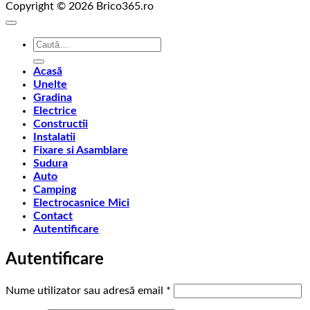
Copyright © 2026 Brico365.ro
Caută
după:
Acasă
Unelte
Gradina
Electrice
Constructii
Instalatii
Fixare si Asamblare
Sudura
Auto
Camping
Electrocasnice Mici
Contact
Autentificare
Autentificare
Obligatoriu
Nume utilizator sau adresă email
*