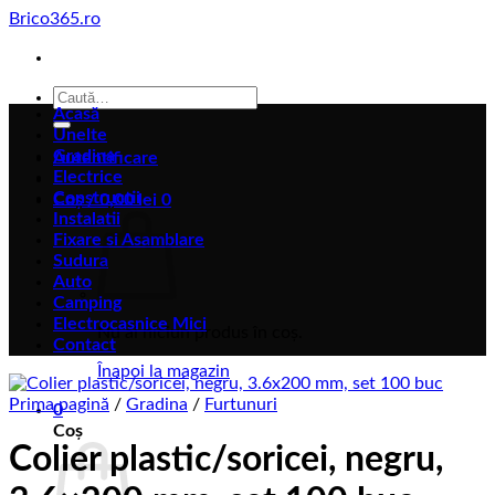
Skip
Brico365.ro
to
content
Caută
Acasă
după:
Unelte
Gradina
Autentificare
Electrice
Constructii
Coș /
0,00
lei
0
Instalatii
Fixare si Asamblare
Sudura
Auto
Camping
Electrocasnice Mici
Nu ai niciun produs în coș.
Contact
Înapoi la magazin
Prima pagină
/
Gradina
/
Furtunuri
0
Coș
Colier plastic/soricei, negru,