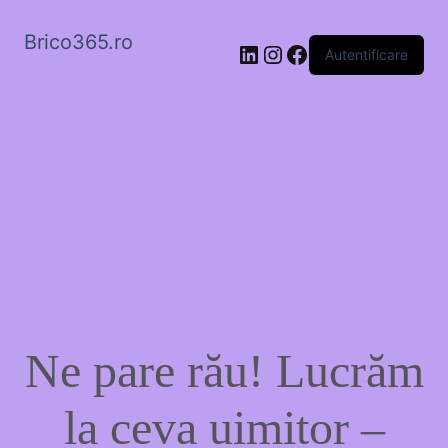
Brico365.ro
LinkedIn
Instagram
Facebook
Autentificare
Ne pare rău! Lucrăm
la ceva uimitor –