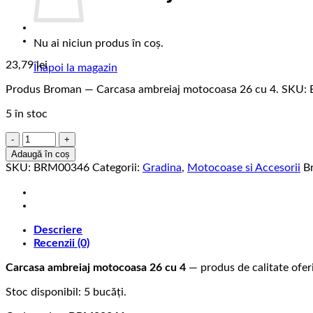
Nu ai niciun produs în coș.
23,79
lei
Înapoi la magazin
Produs Broman — Carcasa ambreiaj motocoasa 26 cu 4. SKU
5 în stoc
Cantitate
Carcasa
Adaugă în coș
ambreiaj
SKU:
BRM00346
Categorii:
Gradina
,
Motocoase si Accesorii
B
motocoasa
26
cu
4
Descriere
Recenzii (0)
Carcasa ambreiaj motocoasa 26 cu 4
— produs de calitate oferi
Stoc disponibil: 5 bucăți.