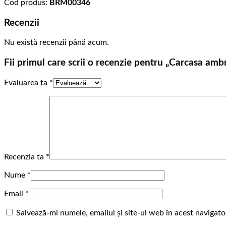
Cod produs:
BRM00346
Recenzii
Nu există recenzii până acum.
Fii primul care scrii o recenzie pentru „Carcasa am
Evaluarea ta
*
Recenzia ta
*
Nume
*
Email
*
Salvează-mi numele, emailul și site-ul web în acest navigat