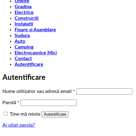
Unelte
Gradina
Electrice
Constructii
Instalatii
Fixare si Asamblare
Sudura
Auto
Camping
Electrocasnice Mici
Contact
Autentificare
Autentificare
Obligatoriu
Nume utilizator sau adresă email
*
Obligatoriu
Parolă
*
Ține-mă minte
Autentificare
Ai uitat parola?