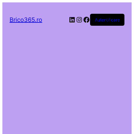
LinkedIn
Instagram
Facebook
Brico365.ro
Autentificare