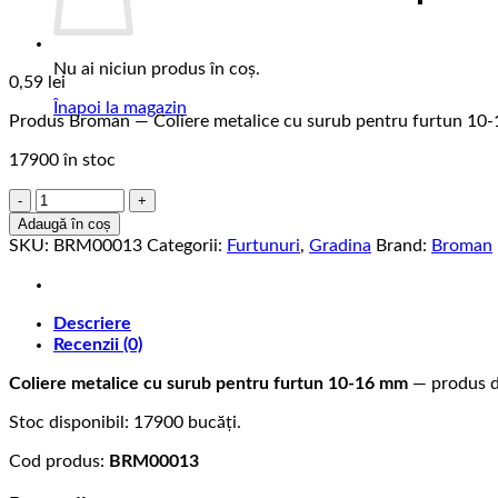
Nu ai niciun produs în coș.
0,59
lei
Înapoi la magazin
Produs Broman — Coliere metalice cu surub pentru furtun 1
17900 în stoc
Cantitate
Coliere
Adaugă în coș
metalice
SKU:
BRM00013
Categorii:
Furtunuri
,
Gradina
Brand:
Broman
cu
surub
pentru
Descriere
furtun
Recenzii (0)
10-
16
Coliere metalice cu surub pentru furtun 10-16 mm
— produs de
mm
Stoc disponibil: 17900 bucăți.
Cod produs:
BRM00013