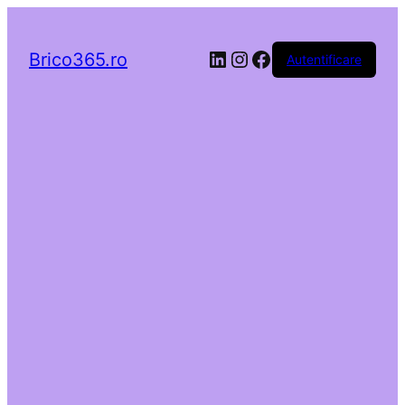
LinkedIn
Instagram
Facebook
Brico365.ro
Autentificare