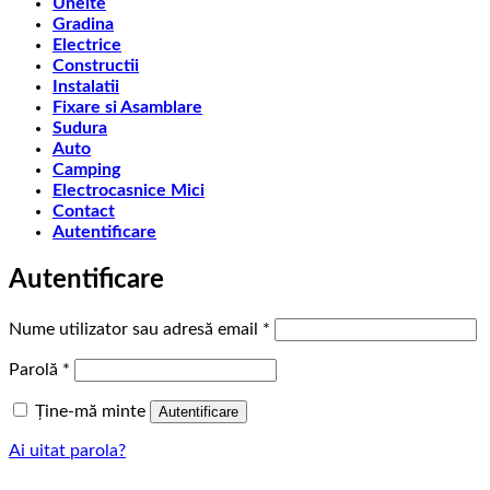
Unelte
Gradina
Electrice
Constructii
Instalatii
Fixare si Asamblare
Sudura
Auto
Camping
Electrocasnice Mici
Contact
Autentificare
Autentificare
Obligatoriu
Nume utilizator sau adresă email
*
Obligatoriu
Parolă
*
Ține-mă minte
Autentificare
Ai uitat parola?