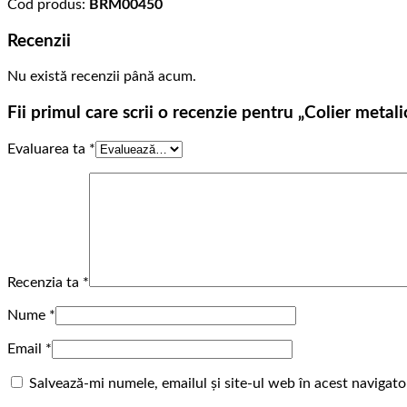
Cod produs:
BRM00450
Recenzii
Nu există recenzii până acum.
Fii primul care scrii o recenzie pentru „Colier meta
Evaluarea ta
*
Recenzia ta
*
Nume
*
Email
*
Salvează-mi numele, emailul și site-ul web în acest navigat