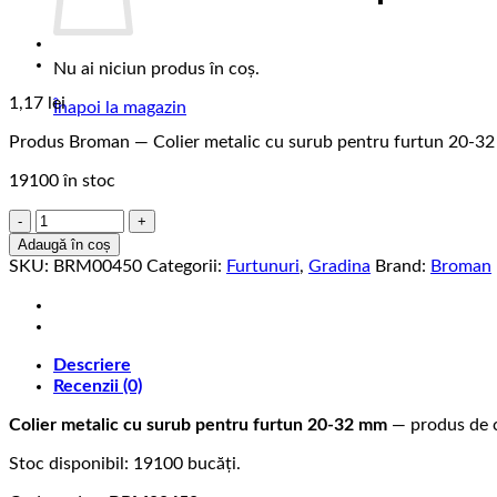
Nu ai niciun produs în coș.
1,17
lei
Înapoi la magazin
Produs Broman — Colier metalic cu surub pentru furtun 20-
19100 în stoc
Cantitate
Colier
Adaugă în coș
metalic
SKU:
BRM00450
Categorii:
Furtunuri
,
Gradina
Brand:
Broman
cu
surub
pentru
furtun
Descriere
20-
Recenzii (0)
32
mm
Colier metalic cu surub pentru furtun 20-32 mm
— produs de ca
Stoc disponibil: 19100 bucăți.