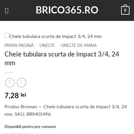
Skip
BRICO365.RO
0
to
content
PRIMA PAGINĂ
/
UNELTE
/
UNELTE DE MANA
Cheie tubulara scurta de impact 3/4, 24
mm
7,28
lei
Produs Broman — Cheie tubulara scurta de impact 3/4, 24
mm. SKU: BRM01496.
Disponibil pentru pre-comenzi