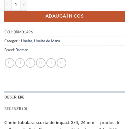
Cantitate Cheie tubulara scurta de impact 3/4, 24 mm
ADAUGĂ ÎN COȘ
SKU:
BRM01496
Categorii:
Unelte
,
Unelte de Mana
Brand:
Broman
DESCRIERE
RECENZII (0)
Cheie tubulara scurta de impact 3/4, 24 mm
— produs de