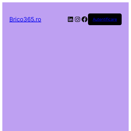
LinkedIn
Instagram
Facebook
Brico365.ro
Autentificare