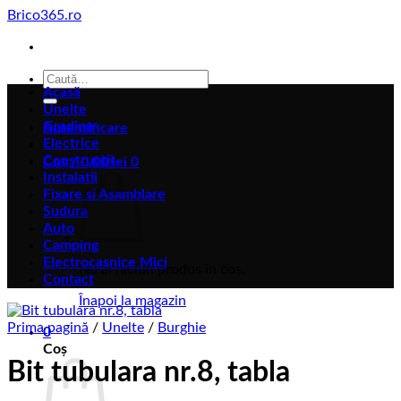
Skip
Brico365.ro
to
content
Caută
Acasă
după:
Unelte
Gradina
Autentificare
Electrice
Constructii
Coș /
0,00
lei
0
Instalatii
Fixare si Asamblare
Sudura
Auto
Camping
Electrocasnice Mici
Nu ai niciun produs în coș.
Contact
Înapoi la magazin
Prima pagină
/
Unelte
/
Burghie
0
Coș
Bit tubulara nr.8, tabla