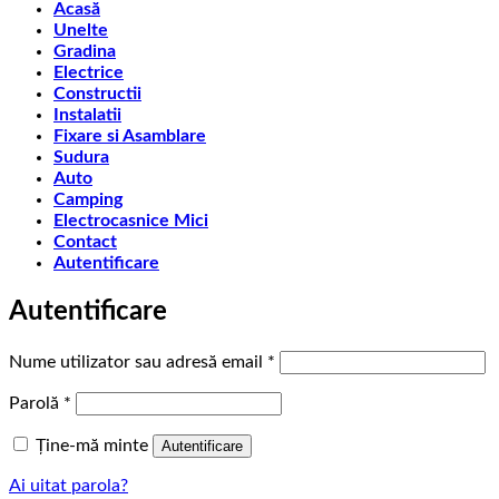
Acasă
Unelte
Gradina
Electrice
Constructii
Instalatii
Fixare si Asamblare
Sudura
Auto
Camping
Electrocasnice Mici
Contact
Autentificare
Autentificare
Obligatoriu
Nume utilizator sau adresă email
*
Obligatoriu
Parolă
*
Ține-mă minte
Autentificare
Ai uitat parola?