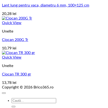
Lant lung pentru vaca, diametru 6 mm, 100×125 cm
20,28
lei
Quick View
Unelte
Ciocan 200G Tr
10,79
lei
Quick View
Unelte
Ciocan TR 300 gr
13,78
lei
Copyright © 2026 Brico365.ro
Caută
după: