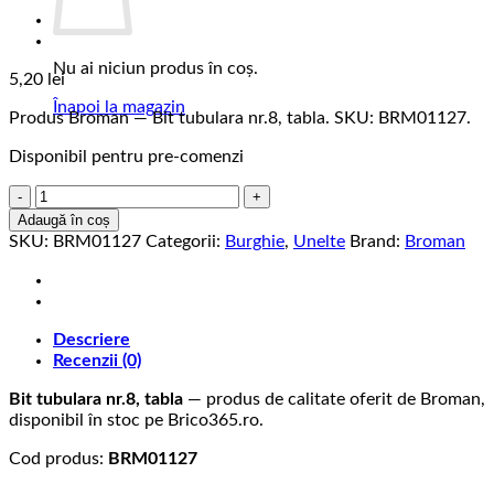
Nu ai niciun produs în coș.
5,20
lei
Înapoi la magazin
Produs Broman — Bit tubulara nr.8, tabla. SKU: BRM01127.
Disponibil pentru pre-comenzi
Cantitate
Bit
Adaugă în coș
tubulara
SKU:
BRM01127
Categorii:
Burghie
,
Unelte
Brand:
Broman
nr.8,
tabla
Descriere
Recenzii (0)
Bit tubulara nr.8, tabla
— produs de calitate oferit de Broman,
disponibil în stoc pe Brico365.ro.
Cod produs:
BRM01127