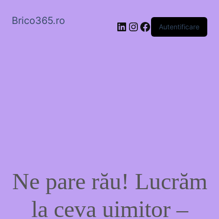
Brico365.ro
LinkedIn
Instagram
Facebook
Autentificare
Ne pare rău! Lucrăm
la ceva uimitor –