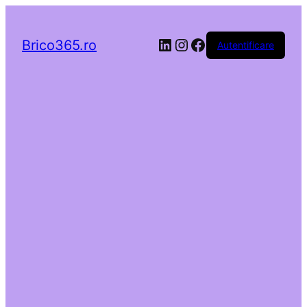
LinkedIn
Instagram
Facebook
Brico365.ro
Autentificare