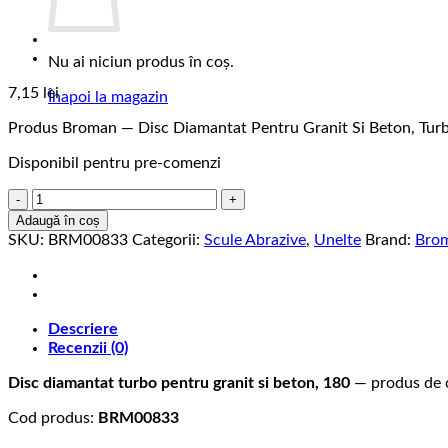
Nu ai niciun produs în coș.
7,15
lei
Înapoi la magazin
Produs Broman — Disc Diamantat Pentru Granit Si Beton, Tu
Disponibil pentru pre-comenzi
Cantitate
Disc
Adaugă în coș
Diamantat
SKU:
BRM00833
Categorii:
Scule Abrazive
,
Unelte
Brand:
Bro
Pentru
Granit
Si
Beton,
Descriere
Turbo,
Recenzii (0)
180
Disc diamantat turbo pentru granit si beton, 180
— produs de ca
Cod produs:
BRM00833