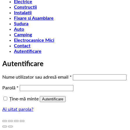
Electrice
Constructii
Instalatii
Fixare si Asamblare
Sudura
Auto
Camping
Electrocasnice Mici
Contact
Autentificare
Autentificare
Obligatoriu
Nume utilizator sau adresă email
*
Obligatoriu
Parolă
*
Ține-mă minte
Autentificare
Ai uitat parola?