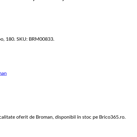
rbo, 180. SKU: BRM00833.
man
litate oferit de Broman, disponibil în stoc pe Brico365.ro.