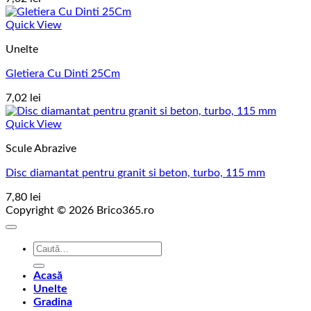
Quick View
Unelte
Gletiera Cu Dinti 25Cm
7,02
lei
Quick View
Scule Abrazive
Disc diamantat pentru granit si beton, turbo, 115 mm
7,80
lei
Copyright © 2026 Brico365.ro
Caută
după:
Acasă
Unelte
Gradina