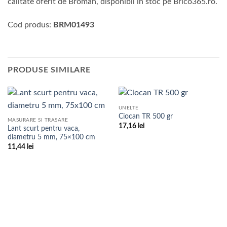
calitate oferit de Broman, disponibil în stoc pe Brico365.ro.
Cod produs:
BRM01493
PRODUSE SIMILARE
UNELTE
Ciocan TR 500 gr
MASURARE SI TRASARE
17,16
lei
Lant scurt pentru vaca,
diametru 5 mm, 75×100 cm
11,44
lei