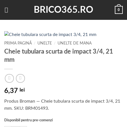
Skip
BRICO365.RO
0
to
content
PRIMA PAGINĂ
/
UNELTE
/
UNELTE DE MANA
Cheie tubulara scurta de impact 3/4, 21
mm
6,37
lei
Produs Broman — Cheie tubulara scurta de impact 3/4, 21
mm. SKU: BRM01493.
Disponibil pentru pre-comenzi