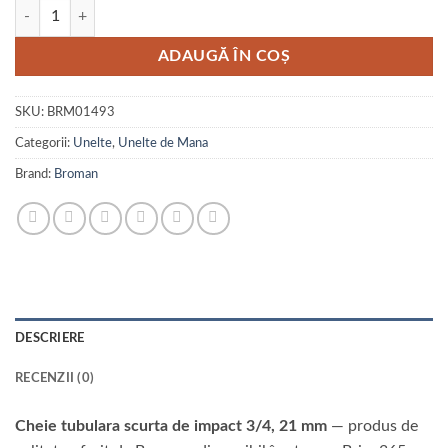
Cantitate Cheie tubulara scurta de impact 3/4, 21 mm
ADAUGĂ ÎN COȘ
SKU:
BRM01493
Categorii:
Unelte
,
Unelte de Mana
Brand:
Broman
DESCRIERE
RECENZII (0)
Cheie tubulara scurta de impact 3/4, 21 mm
— produs de