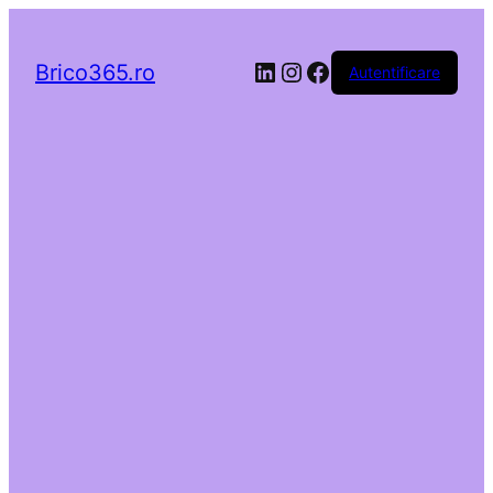
LinkedIn
Instagram
Facebook
Brico365.ro
Autentificare