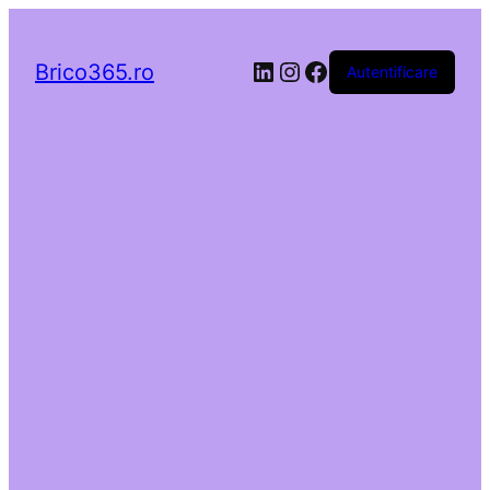
LinkedIn
Instagram
Facebook
Brico365.ro
Autentificare