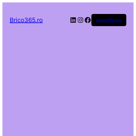
LinkedIn
Instagram
Facebook
Brico365.ro
Autentificare