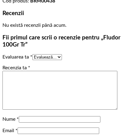
Cod produs:
BRM00438
Recenzii
Nu există recenzii până acum.
Fii primul care scrii o recenzie pentru „Fludor
100Gr Tr”
Evaluarea ta
*
Recenzia ta
*
Nume
*
Email
*