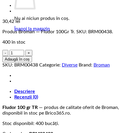
Nu ai niciun produs în coș.
30,42
lei
Înapoi la magazin
Produs Broman — Fludor 100Gr Tr. SKU: BRM00438.
400 în stoc
Cantitate
Fludor
Adaugă în coș
100Gr
SKU:
BRM00438
Categorie:
Diverse
Brand:
Broman
Tr
Descriere
Recenzii (0)
Fludor 100 gr TR
— produs de calitate oferit de Broman,
disponibil în stoc pe Brico365.ro.
Stoc disponibil: 400 bucăți.