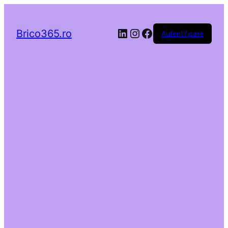
LinkedIn
Instagram
Facebook
Brico365.ro
Autentificare