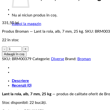
Nu ai niciun produs în coș.
331,50
lei
Înapoi la magazin
Produs Broman — Lant la rola, alb, 7 mm, 25 kg. SKU: BRM003
22 în stoc
Cantitate
Lant
Adaugă în coș
la
SKU:
BRM00379
Categorie:
Diverse
Brand:
Broman
rola,
alb,
7
mm,
Descriere
25
Recenzii (0)
kg
Lant la rola, alb, 7 mm, 25 kg
— produs de calitate oferit de Bro
Stoc disponibil: 22 bucăți.