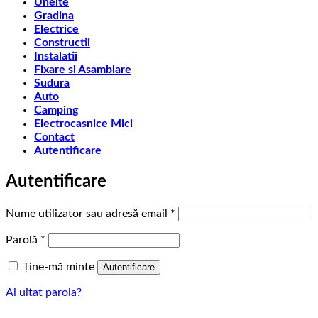
Unelte
Gradina
Electrice
Constructii
Instalatii
Fixare si Asamblare
Sudura
Auto
Camping
Electrocasnice Mici
Contact
Autentificare
Autentificare
Obligatoriu
Nume utilizator sau adresă email
*
Obligatoriu
Parolă
*
Ține-mă minte
Autentificare
Ai uitat parola?