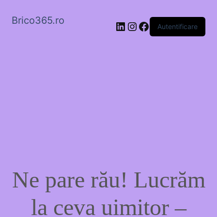
Brico365.ro
LinkedIn
Instagram
Facebook
Autentificare
Ne pare rău! Lucrăm
la ceva uimitor –