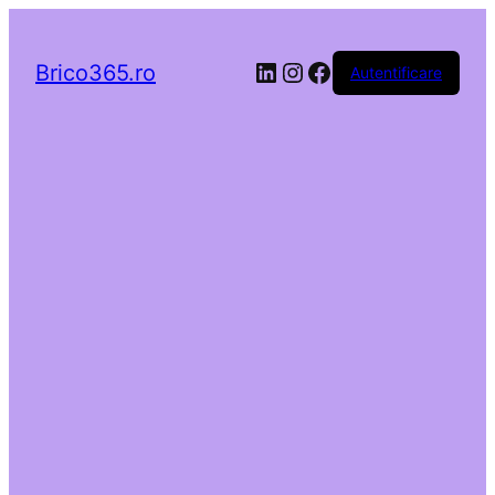
LinkedIn
Instagram
Facebook
Brico365.ro
Autentificare