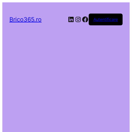
LinkedIn
Instagram
Facebook
Brico365.ro
Autentificare