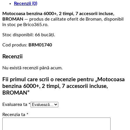
Recenzii (0)
BROMAN
Motocoasa benzina 6000+, 2 timpi, 7 accesorii incluse,
BROMAN
— produs de calitate oferit de Broman, disponibil
în stoc pe Brico365.ro.
Stoc disponibil: 66 bucăți.
Cod produs:
BRM01740
Recenzii
Nu există recenzii până acum.
Fii primul care scrii o recenzie pentru „Motocoasa
benzina 6000+, 2 timpi, 7 accesorii incluse,
BROMAN”
Evaluarea ta
*
Recenzia ta
*