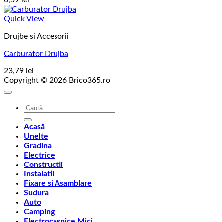
0,59
lei
Quick View
Drujbe si Accesorii
Carburator Drujba
23,79
lei
Copyright © 2026 Brico365.ro
Caută
după:
Acasă
Unelte
Gradina
Electrice
Constructii
Instalatii
Fixare si Asamblare
Sudura
Auto
Camping
Electrocasnice Mici