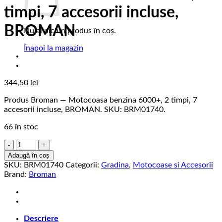
timpi, 7 accesorii incluse,
BROMAN
Nu ai niciun produs în coș.
Înapoi la magazin
344,50
lei
Produs Broman — Motocoasa benzina 6000+, 2 timpi, 7
accesorii incluse, BROMAN. SKU: BRM01740.
66 în stoc
Cantitate
Motocoasa
Adaugă în coș
benzina
SKU:
BRM01740
Categorii:
Gradina
,
Motocoase si Accesorii
6000+,
Brand:
Broman
2
timpi,
7
accesorii
Descriere
incluse,