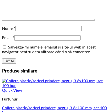
Nume
*
Email
*
Salvează-mi numele, emailul și site-ul web în acest
navigator pentru data viitoare când o să comentez.
Produse similare
Quick View
Furtunuri
Coliere plastic/soricei prindere, negru, 3.6×100 mm, set 100