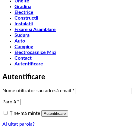
Unelte
Gradina
Electrice
Constructii
Instalatii
Fixare si Asamblare
Sudura
Auto
Camping
Electrocasnice Mici
Contact
Autentificare
Autentificare
Obligatoriu
Nume utilizator sau adresă email
*
Obligatoriu
Parolă
*
Ține-mă minte
Autentificare
Ai uitat parola?