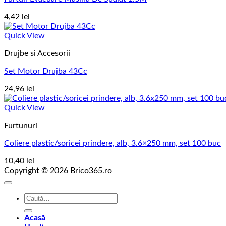
4,42
lei
Quick View
Drujbe si Accesorii
Set Motor Drujba 43Cc
24,96
lei
Quick View
Furtunuri
Coliere plastic/soricei prindere, alb, 3.6×250 mm, set 100 buc
10,40
lei
Copyright © 2026 Brico365.ro
Caută
după:
Acasă