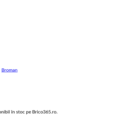
:
Broman
nibil în stoc pe Brico365.ro.