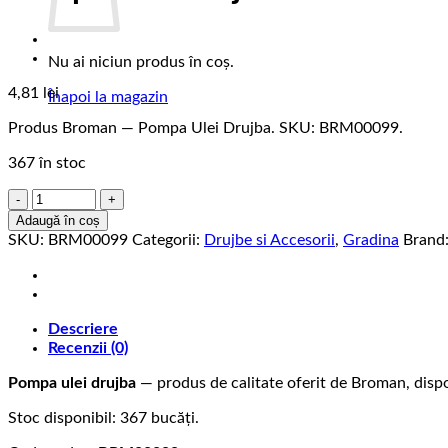
Nu ai niciun produs în coș.
4,81
lei
Înapoi la magazin
Produs Broman — Pompa Ulei Drujba. SKU: BRM00099.
367 în stoc
Cantitate
Pompa
Adaugă în coș
Ulei
SKU:
BRM00099
Categorii:
Drujbe si Accesorii
,
Gradina
Brand
Drujba
Descriere
Recenzii (0)
Pompa ulei drujba
— produs de calitate oferit de Broman, dispo
Stoc disponibil: 367 bucăți.