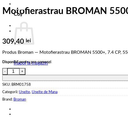
0
Motofierastrau BROMAN 5500+,
Coș
309,40
lei
Produs Broman — Motofierastrau BROMAN 5500+, 7.4 CP, 550
Disponibil pentru pre-comenzi
Înapoi la magazin
Cantitate Motofierastrau BROMAN 5500+, 7.4 CP, 5500 W, lam
SKU:
BRM01758
Categorii:
Unelte
,
Unelte de Mana
Brand:
Broman