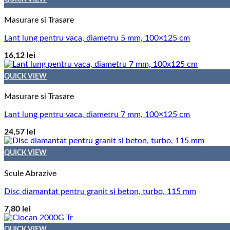
Masurare si Trasare
Lant lung pentru vaca, diametru 5 mm, 100×125 cm
16,12
lei
QUICK VIEW
Masurare si Trasare
Lant lung pentru vaca, diametru 7 mm, 100×125 cm
24,57
lei
QUICK VIEW
Scule Abrazive
Disc diamantat pentru granit si beton, turbo, 115 mm
7,80
lei
QUICK VIEW