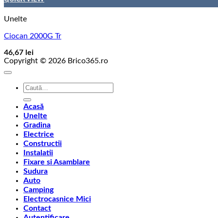
Unelte
Ciocan 2000G Tr
46,67
lei
Copyright © 2026 Brico365.ro
Caută
după:
Acasă
Unelte
Gradina
Electrice
Constructii
Instalatii
Fixare si Asamblare
Sudura
Auto
Camping
Electrocasnice Mici
Contact
Autentificare