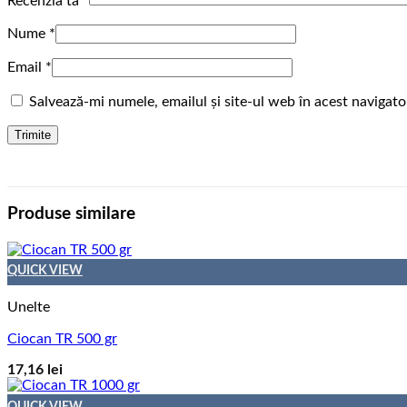
Recenzia ta
*
Nume
*
Email
*
Salvează-mi numele, emailul și site-ul web în acest navigat
Produse similare
QUICK VIEW
Unelte
Ciocan TR 500 gr
17,16
lei
QUICK VIEW