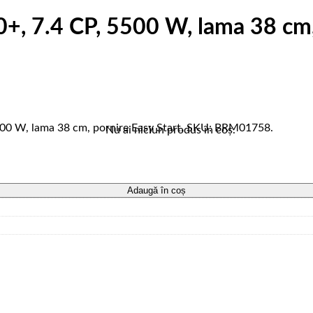
 7.4 CP, 5500 W, lama 38 cm, 
0 W, lama 38 cm, pornire Easy Start. SKU: BRM01758.
Nu ai niciun produs în coș.
a 38 cm, pornire Easy Start
Adaugă în coș