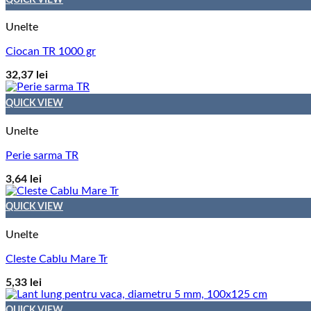
Unelte
Ciocan TR 1000 gr
32,37
lei
QUICK VIEW
Unelte
Perie sarma TR
3,64
lei
QUICK VIEW
Unelte
Cleste Cablu Mare Tr
5,33
lei
QUICK VIEW