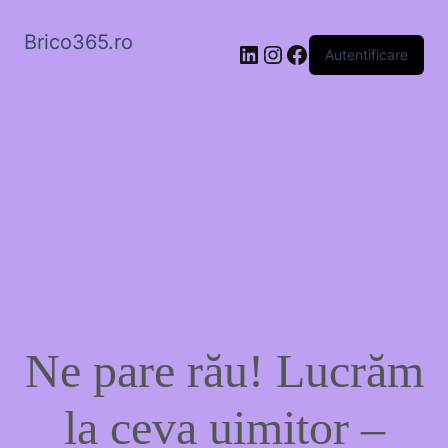
Brico365.ro
LinkedIn
Instagram
Facebook
Autentificare
Ne pare rău! Lucrăm
la ceva uimitor –