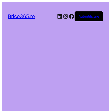
LinkedIn
Instagram
Facebook
Brico365.ro
Autentificare