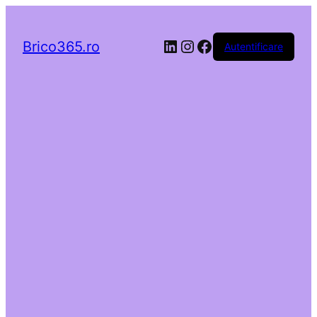
LinkedIn
Instagram
Facebook
Brico365.ro
Autentificare