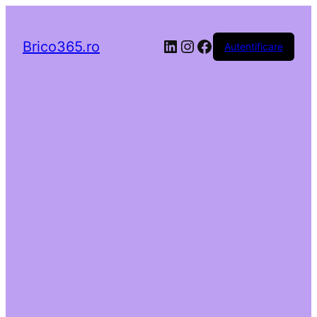
LinkedIn
Instagram
Facebook
Brico365.ro
Autentificare