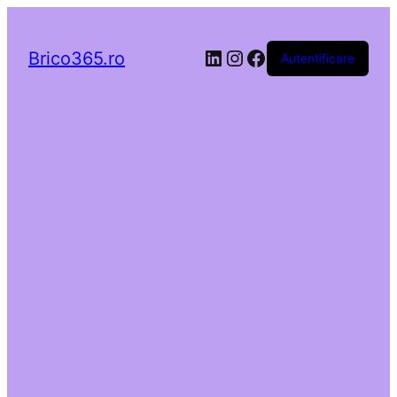
LinkedIn
Instagram
Facebook
Brico365.ro
Autentificare