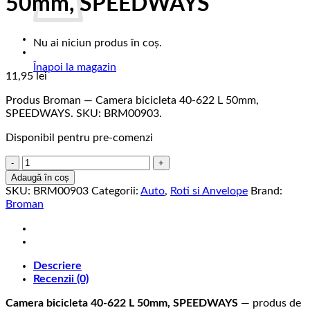
50mm, SPEEDWAYS
Nu ai niciun produs în coș.
Înapoi la magazin
11,95
lei
Produs Broman — Camera bicicleta 40-622 L 50mm,
SPEEDWAYS. SKU: BRM00903.
Disponibil pentru pre-comenzi
Cantitate
Camera
Adaugă în coș
bicicleta
SKU:
BRM00903
Categorii:
Auto
,
Roti si Anvelope
Brand:
40-
Broman
622
L
50mm,
SPEEDWAYS
Descriere
Recenzii (0)
Camera bicicleta 40-622 L 50mm, SPEEDWAYS
— produs de