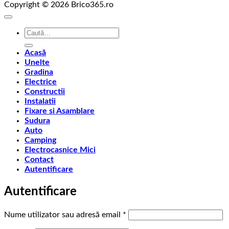
Copyright © 2026 Brico365.ro
Caută
după:
Acasă
Unelte
Gradina
Electrice
Constructii
Instalatii
Fixare si Asamblare
Sudura
Auto
Camping
Electrocasnice Mici
Contact
Autentificare
Autentificare
Obligatoriu
Nume utilizator sau adresă email
*