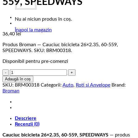
559, SPEEDWAYS
Nu ai niciun produs în coș.
Înapoi la magazin
36,40
lei
Produs Broman — Cauciuc bicicleta 26×2.35, 60-559,
SPEEDWAYS. SKU: BRM00318.
Disponibil pentru pre-comenzi
Cantitate
Cauciuc
Adaugă în coș
bicicleta
SKU:
BRM00318
Categorii:
Auto
,
Roti si Anvelope
Brand:
26x2.35,
Broman
60-
559,
SPEEDWAYS
Descriere
Recenzii (0)
Cauciuc bicicleta 26×2.35, 60-559, SPEEDWAYS
— produs