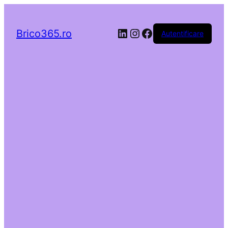
LinkedIn
Instagram
Facebook
Brico365.ro
Autentificare