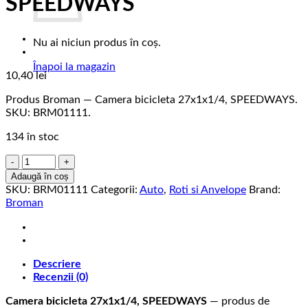
SPEEDWAYS
Nu ai niciun produs în coș.
Înapoi la magazin
10,40
lei
Produs Broman — Camera bicicleta 27x1x1/4, SPEEDWAYS.
SKU: BRM01111.
134 în stoc
Cantitate
Camera
Adaugă în coș
bicicleta
SKU:
BRM01111
Categorii:
Auto
,
Roti si Anvelope
Brand:
27x1x1/4,
Broman
SPEEDWAYS
Descriere
Recenzii (0)
Camera bicicleta 27x1x1/4, SPEEDWAYS
— produs de