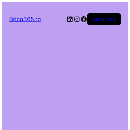
LinkedIn
Instagram
Facebook
Brico365.ro
Autentificare