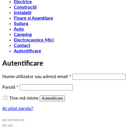
Electrice
Constructii
Instalatii
Fixare si Asamblare
Sudura
Auto
Camping
Electrocasnice Mici
Contact
Autentificare
Autentificare
Obligatoriu
Nume utilizator sau adresă email
*
Obligatoriu
Parolă
*
Ține-mă minte
Autentificare
Ai uitat parola?