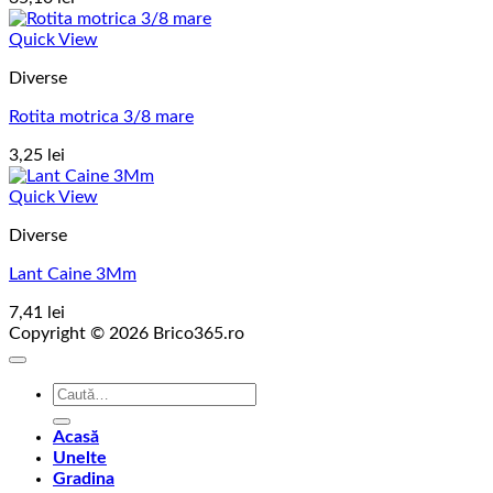
Quick View
Diverse
Rotita motrica 3/8 mare
3,25
lei
Quick View
Diverse
Lant Caine 3Mm
7,41
lei
Copyright © 2026 Brico365.ro
Caută
după:
Acasă
Unelte
Gradina