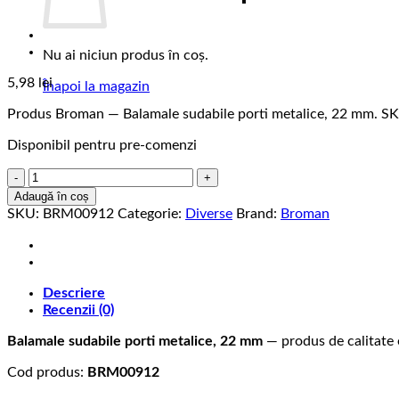
Nu ai niciun produs în coș.
5,98
lei
Înapoi la magazin
Produs Broman — Balamale sudabile porti metalice, 22 mm. 
Disponibil pentru pre-comenzi
Cantitate
Balamale
Adaugă în coș
sudabile
SKU:
BRM00912
Categorie:
Diverse
Brand:
Broman
porti
metalice,
22
mm
Descriere
Recenzii (0)
Balamale sudabile porti metalice, 22 mm
— produs de calitate 
Cod produs:
BRM00912