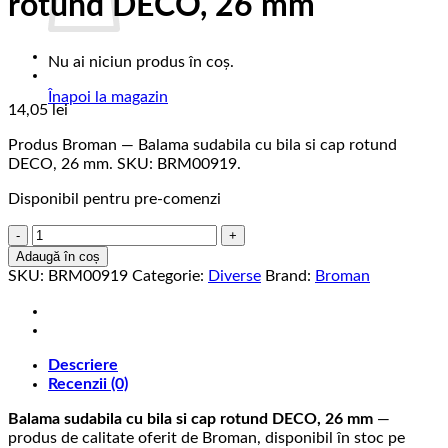
rotund DECO, 26 mm
Nu ai niciun produs în coș.
Înapoi la magazin
14,05
lei
Produs Broman — Balama sudabila cu bila si cap rotund
DECO, 26 mm. SKU: BRM00919.
Disponibil pentru pre-comenzi
Cantitate
Balama
Adaugă în coș
sudabila
SKU:
BRM00919
Categorie:
Diverse
Brand:
Broman
cu
bila
si
cap
Descriere
rotund
Recenzii (0)
DECO,
26
Balama sudabila cu bila si cap rotund DECO, 26 mm
—
mm
produs de calitate oferit de Broman, disponibil în stoc pe