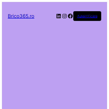
LinkedIn
Instagram
Facebook
Brico365.ro
Autentificare