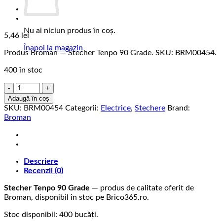
Nu ai niciun produs în coș.
5,46
lei
Înapoi la magazin
Produs Broman — Stecher Tenpo 90 Grade. SKU: BRM00454.
400 în stoc
Cantitate
Stecher
Adaugă în coș
Tenpo
SKU:
BRM00454
Categorii:
Electrice
,
Stechere
Brand:
90
Broman
Grade
Descriere
Recenzii (0)
Stecher Tenpo 90 Grade
— produs de calitate oferit de
Broman, disponibil în stoc pe Brico365.ro.
Stoc disponibil: 400 bucăți.