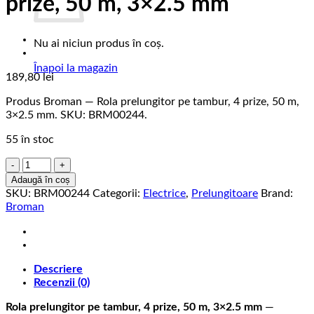
prize, 50 m, 3×2.5 mm
Nu ai niciun produs în coș.
Înapoi la magazin
189,80
lei
Produs Broman — Rola prelungitor pe tambur, 4 prize, 50 m,
3×2.5 mm. SKU: BRM00244.
55 în stoc
Cantitate
Rola
Adaugă în coș
prelungitor
SKU:
BRM00244
Categorii:
Electrice
,
Prelungitoare
Brand:
pe
Broman
tambur,
4
prize,
50
Descriere
m,
Recenzii (0)
3x2.5
mm
Rola prelungitor pe tambur, 4 prize, 50 m, 3×2.5 mm
—