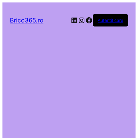
LinkedIn
Instagram
Facebook
Brico365.ro
Autentificare