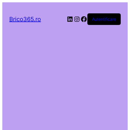
LinkedIn
Instagram
Facebook
Brico365.ro
Autentificare