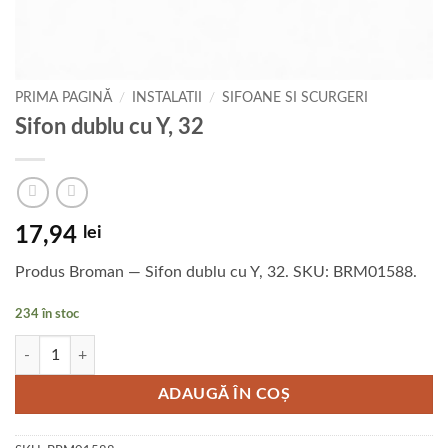
PRIMA PAGINĂ
/
INSTALATII
/
SIFOANE SI SCURGERI
Sifon dublu cu Y, 32
17,94
lei
Produs Broman — Sifon dublu cu Y, 32. SKU: BRM01588.
234 în stoc
Cantitate Sifon dublu cu Y, 32
ADAUGĂ ÎN COȘ