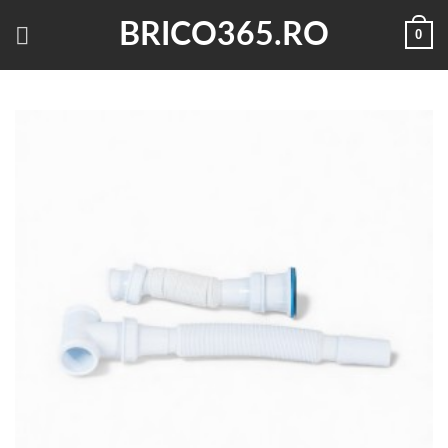
Skip
BRICO365.RO
0
to
content